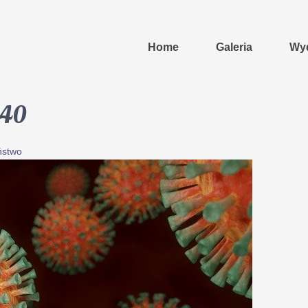
Home
Galeria
Wyd
640
ństwo