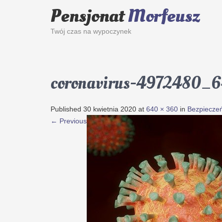
Pensjonat
Morfeusz
Twój czas na wypoczynek
coronavirus-4972480_
Published
30 kwietnia 2020
at
640 × 360
in
Bezpiecze
←
Previous