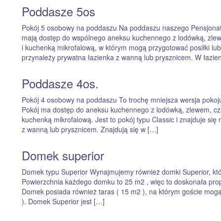
Poddasze 5os
Pokój 5 osobowy na poddaszu Na poddaszu naszego Pensjonatu
mają dostęp do wspólnego aneksu kuchennego z lodówką, zlew
i kuchenką mikrofalową, w którym mogą przygotować posiłki l
przynależy prywatna łazienka z wanną lub prysznicem. W łazien
Poddasze 4os.
Pokój 4 osobowy na poddaszu To trochę mniejsza wersja pokoju
Pokój ma dostęp do aneksu kuchennego z lodówką, zlewem, cza
kuchenką mikrofalową. Jest to pokój typu Classic i znajduje s
z wanną lub prysznicem. Znajdują się w […]
Domek superior
Domek typu Superior Wynajmujemy również domki Superior, któr
Powierzchnia każdego domku to 25 m2 , więc to doskonała prop
Domek posiada również taras ( 15 m2 ), na którym goście mog
). Domek Superior jest […]