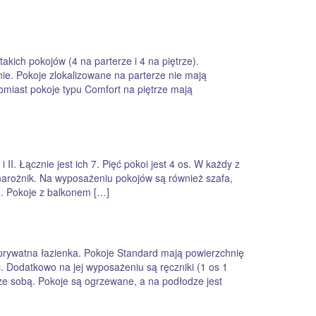
kich pokojów (4 na parterze i 4 na piętrze).
ie. Pokoje zlokalizowane na parterze nie mają
omiast pokoje typu Comfort na piętrze mają
i II. Łącznie jest ich 7. Pięć pokoi jest 4 os. W każdy z
narożnik. Na wyposażeniu pokojów są również szafa,
n. Pokoje z balkonem […]
prywatna łazienka. Pokoje Standard mają powierzchnię
. Dodatkowo na jej wyposażeniu są ręczniki (1 os 1
ć ze sobą. Pokoje są ogrzewane, a na podłodze jest