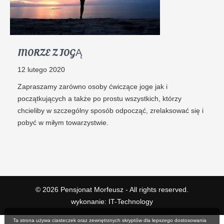
MORZE Z JOGĄ
12 lutego 2020
Zapraszamy zarówno osoby ćwiczące joge jak i
początkujących a także po prostu wszystkich, którzy
chcieliby w szczególny sposób odpocząć, zrelaksować się i
pobyć w miłym towarzystwie.
© 2026
Pensjonat Morfeusz
- All rights reserved.
wykonanie:
IT
-
Technology
Ta strona używa ciasteczek oraz zewnętrznych skryptów dla lepszego dostosowania