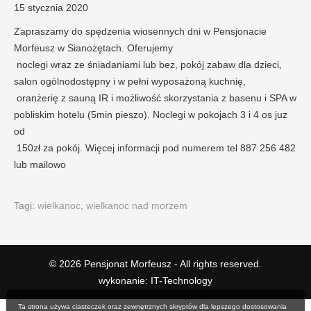
15 stycznia 2020
Zapraszamy do spędzenia wiosennych dni w Pensjonacie
Morfeusz w Sianożętach. Oferujemy
noclegi wraz ze śniadaniami lub bez, pokój zabaw dla dzieci,
salon ogólnodostępny i w pełni wyposażoną kuchnię,
oranżerię z sauną IR i możliwość skorzystania z basenu i SPA w
pobliskim hotelu (5min pieszo). Noclegi w pokojach 3 i 4 os juz
od
150zł za pokój. Więcej informacji pod numerem tel 887 256 482
lub mailowo
Tagi:
wielkanoc
,
wielkanoc nad morzem
© 2026
Pensjonat Morfeusz
- All rights reserved.
wykonanie:
IT
-
Technology
Ta strona używa ciasteczek oraz zewnętrznych skryptów dla lepszego dostosowania