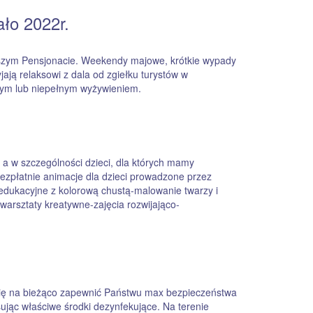
ło 2022r.
szym Pensjonacie. Weekendy majowe, krótkie wypady
ją relaksowi z dala od zgiełku turystów w
ym lub niepełnym wyżywieniem.
a w szczególności dzieci, dla których mamy
bezpłatnie animacje dla dzieci prowadzone przez
edukacyjne z kolorową chustą-malowanie twarzy i
arsztaty kreatywne-zajęcia rozwijająco-
się na bieżąco zapewnić Państwu max bezpieczeństwa
ując właściwe środki dezynfekujące. Na terenie