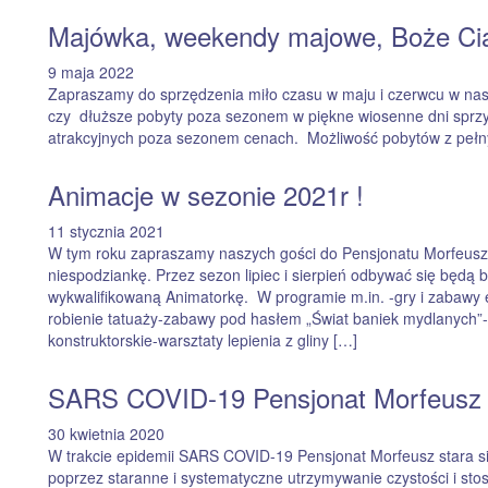
Majówka, weekendy majowe, Boże Cia
9 maja 2022
Zapraszamy do sprzędzenia miło czasu w maju i czerwcu w na
czy dłuższe pobyty poza sezonem w piękne wiosenne dni sprzyja
atrakcyjnych poza sezonem cenach. Możliwość pobytów z pełn
Animacje w sezonie 2021r !
11 stycznia 2021
W tym roku zapraszamy naszych gości do Pensjonatu Morfeusz 
niespodziankę. Przez sezon lipiec i sierpień odbywać się będą 
wykwalifikowaną Animatorkę. W programie m.in. -gry i zabawy 
robienie tatuaży-zabawy pod hasłem „Świat baniek mydlanych”-w
konstruktorskie-warsztaty lepienia z gliny […]
SARS COVID-19 Pensjonat Morfeusz
30 kwietnia 2020
W trakcie epidemii SARS COVID-19 Pensjonat Morfeusz stara 
poprzez staranne i systematyczne utrzymywanie czystości i stos