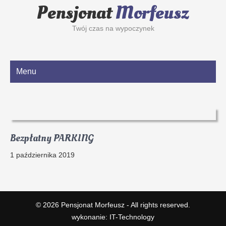
Pensjonat
Morfeusz
Twój czas na wypoczynek
Menu
Bezpłatny PARKING
1 października 2019
© 2026
Pensjonat Morfeusz
- All rights reserved.
wykonanie:
IT
-
Technology